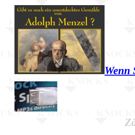
Wenn S
Zä